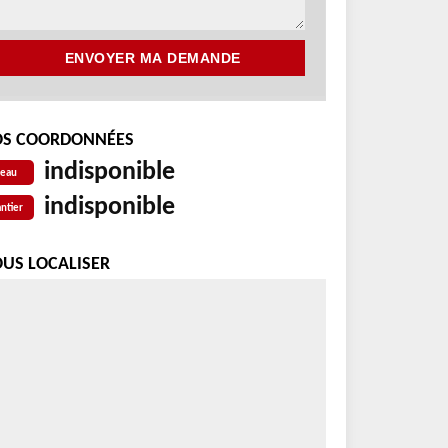
S COORDONNÉES
indisponible
reau
indisponible
ntier
US LOCALISER