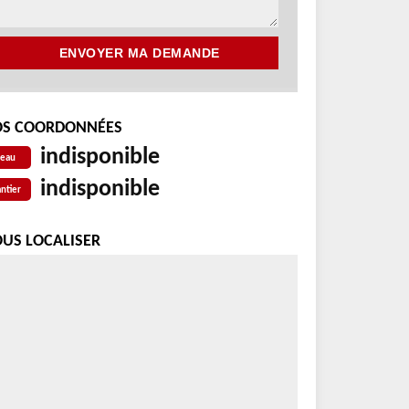
S COORDONNÉES
indisponible
reau
indisponible
ntier
US LOCALISER