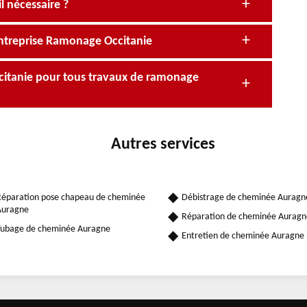
 nécessaire ?
’entreprise Ramonage Occitanie
citanie pour tous travaux de ramonage
Autres services
éparation pose chapeau de cheminée
Débistrage de cheminée Auragn
Auragne
Réparation de cheminée Auragn
ubage de cheminée Auragne
Entretien de cheminée Auragne