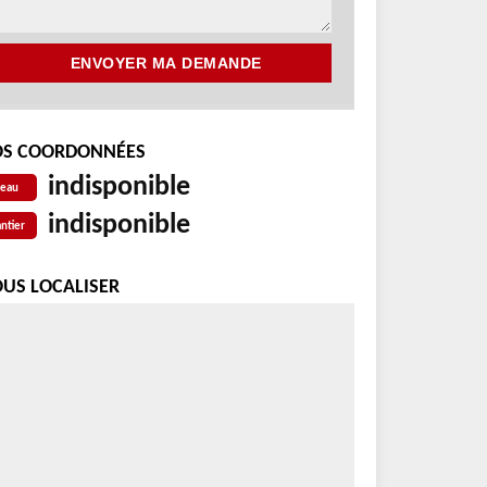
S COORDONNÉES
indisponible
reau
indisponible
ntier
US LOCALISER