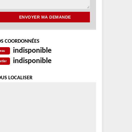
S COORDONNÉES
indisponible
reau
indisponible
ntier
US LOCALISER