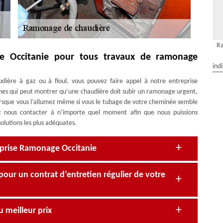
R
ge Occitanie pour tous travaux de ramonage
ind
ière à gaz ou à fioul, vous pouvez faire appel à notre entreprise
nes qui peut montrer qu’une chaudière doit subir un ramonage urgent,
orsque vous l’allumez même si vous le tubage de votre cheminée semble
ez nous contacter à n’importe quel moment afin que nous puissions
olutions les plus adéquates.
eprise Ramonage Occitanie
our un contrat d’entretien régulier de votre
 meilleur prix