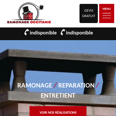
MENU
DEVIS
GRATUIT
indisponible
indisponible
RAMONAGE
/
REPARATION
/
ENTRETIENT
VOIR NOS RÉALISATIONS