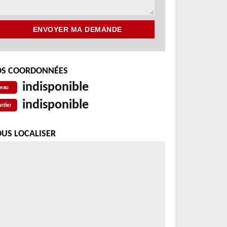
S COORDONNÉES
indisponible
reau
indisponible
ntier
US LOCALISER