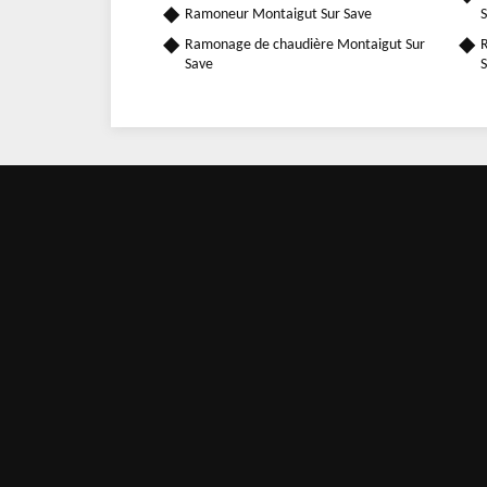
Ramoneur Montaigut Sur Save
S
Ramonage de chaudière Montaigut Sur
R
Save
S