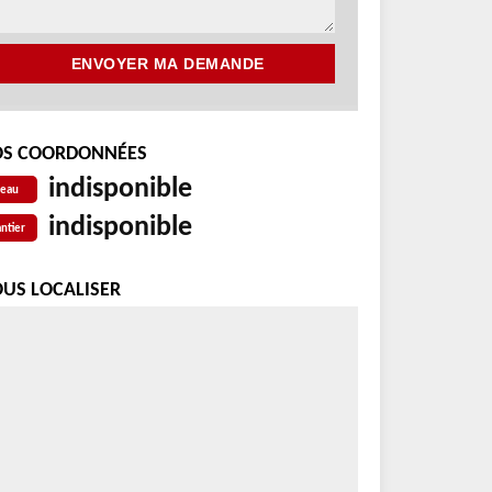
S COORDONNÉES
indisponible
reau
indisponible
ntier
US LOCALISER