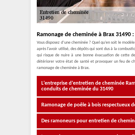
Ramonage de cheminée à Brax 31490 : l
Vous disposez d’une cheminée ? Quel qu’en soit le modèle, 
après l’avoir utilisé, des dépôts qui sont dus à la combust
qui risque de nuire à une bonne évacuation de cette der
détériorer votre état de santé et provoquer un feu de 
ramonage de cheminée à Brax.
L’entreprise d’entretien de cheminée Ram
conduits de cheminée du 31490
Ramonage de poêle à bois respectueux des
Des ramoneurs pour entretien de cheminée