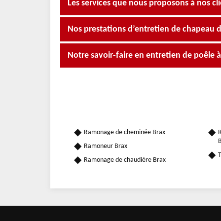
Les services que nous proposons à nos cli
Nos prestations d’entretien de chapeau 
Notre savoir-faire en entretien de poêle 
Ramonage de cheminée Brax
R
B
Ramoneur Brax
T
Ramonage de chaudière Brax