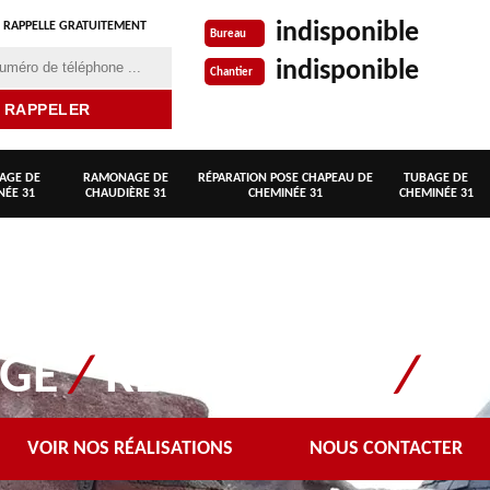
indisponible
 RAPPELLE GRATUITEMENT
Bureau
indisponible
Chantier
AGE DE
RAMONAGE DE
RÉPARATION POSE CHAPEAU DE
TUBAGE DE
NÉE 31
CHAUDIÈRE 31
CHEMINÉE 31
CHEMINÉE 31
AGE
/
REPARATION
/
EN
VOIR NOS RÉALISATIONS
NOUS CONTACTER