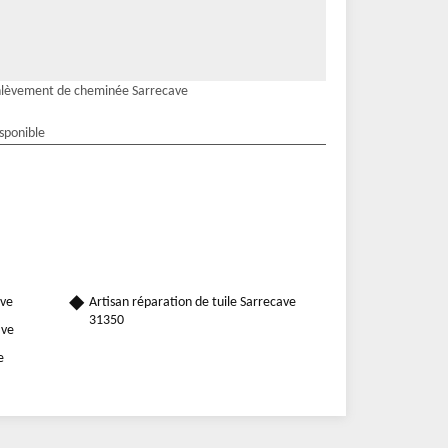
lèvement de cheminée Sarrecave
isponible
ave
Artisan réparation de tuile Sarrecave
31350
ave
e