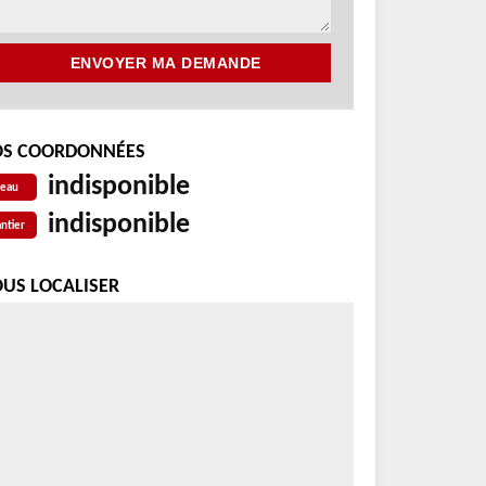
S COORDONNÉES
indisponible
reau
indisponible
ntier
US LOCALISER