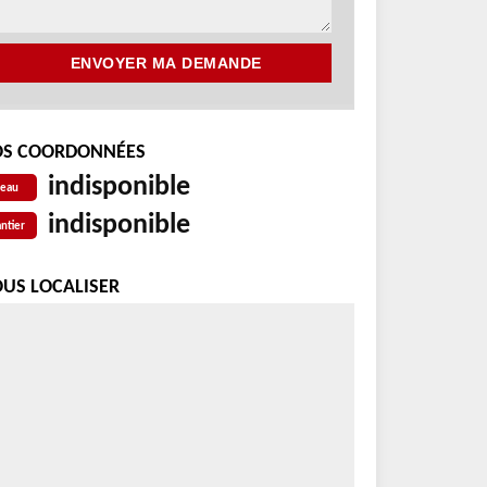
S COORDONNÉES
indisponible
reau
indisponible
ntier
US LOCALISER