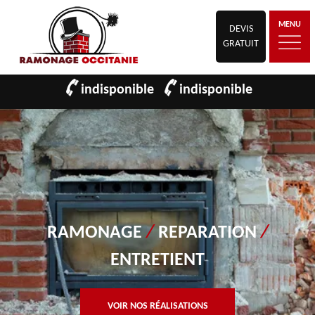
MENU
DEVIS
GRATUIT
indisponible
indisponible
RAMONAGE
/
REPARATION
/
ENTRETIENT
VOIR NOS RÉALISATIONS