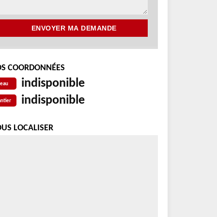
S COORDONNÉES
indisponible
reau
indisponible
ntier
US LOCALISER