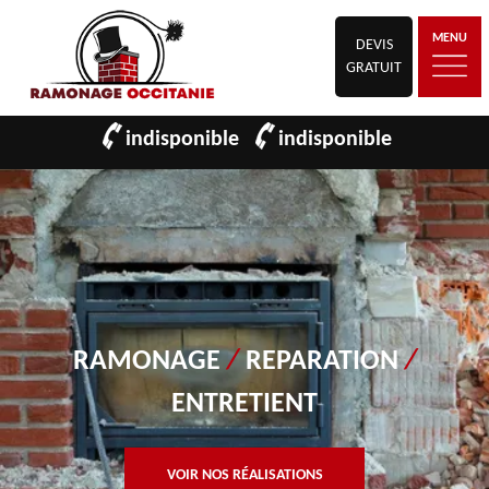
MENU
DEVIS
GRATUIT
indisponible
indisponible
RAMONAGE
/
REPARATION
/
ENTRETIENT
VOIR NOS RÉALISATIONS