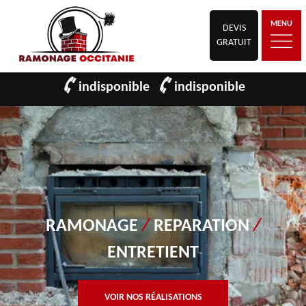
MENU
DEVIS
GRATUIT
indisponible
indisponible
RAMONAGE
/
REPARATION
/
ENTRETIENT
VOIR NOS RÉALISATIONS