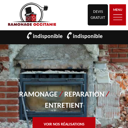
MENU
DEVIS
GRATUIT
indisponible
indisponible
RAMONAGE
/
REPARATION
/
ENTRETIENT
VOIR NOS RÉALISATIONS